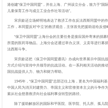
港创建“保卫中国同盟”，并在上海、广州设立分会，致力于“国
儿童保育工作与成立工业合作社等活动”。
宋庆龄还立场鲜明地表达了救济工作在反法西斯同盟中的作
工作，本同盟反对‘中立’的救济观念，主张首先把援助送给反侵
“保卫中国同盟”上海分会的主要任务是接应国外寄来的捐
所需的医药等物品。上海分会还通过举办义演、义卖等进行募
法西斯斗争。
宋庆龄还把《保卫中国同盟通讯》办成向世界展示中国抗
方式介绍与宣传中共领导的抗战活动。在一系列相关活动的推
国抗战提供人力、物力和财力帮助。
1945年，“保卫中国同盟”总部迁往上海，更名为中国福利
中国人民为消灭封建势力、帝国主义和官僚资本主义的斗争作为
索从社会慈善救济向社会福利事业转型的路径。
除了援助解放区的国际和平医院、医学院、托儿所、孤儿