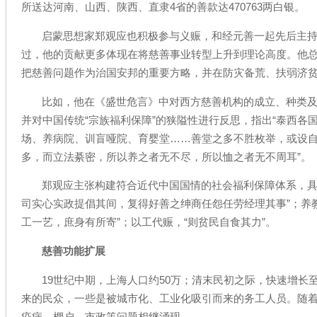
所送达河南、山西、陕西、直隶4省的善款达470763两白银。
启蒙思想家郑观应也积极参与义赈，和经元善一起先后主
过，他的贡献更多体现在将慈善事业转型上升到理论高度。他
把慈善问题作为治国安邦的重要方略，并在防灾备荒、扶弱济
比如，他在《盛世危言》中对西方慈善机构的成立、种类
并对中国传统“宗族福利保障”的狭隘性进行反思，指出“泰西各
场、养病院、训盲哑院、育婴堂……善堂之多不胜枚举，或设自
多，而立法綦密，所以养之者无不尽，所以恤之者无不周耳”。
郑观应主张构建符合近代中国国情的社会福利保障体系，具
司实心实政提倡其间，复得好善之绅商任怨任劳经理其事”；养
工一艺，庶身有所寄”；以工代赈，“则贫民自食其力”。
慈善功能扩展
19世纪中期，上海人口约50万；清末民初之际，快速增长
来的民众，一些是被城市化、工业化吸引而来的务工人员。随
疫病、棚户、市政等问题相继涌现。