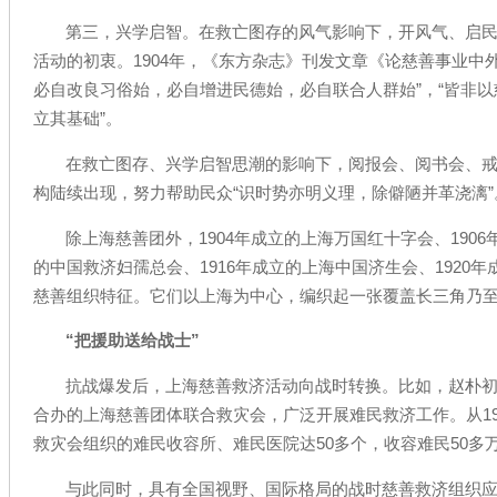
第三，兴学启智。在救亡图存的风气影响下，开风气、启
活动的初衷。1904年，《东方杂志》刊发文章《论慈善事业中
必自改良习俗始，必自增进民德始，必自联合人群始”，“皆非
立其基础”。
在救亡图存、兴学启智思潮的影响下，阅报会、阅书会、
构陆续出现，努力帮助民众“识时势亦明义理，除僻陋并革浇漓”
除上海慈善团外，1904年成立的上海万国红十字会、1906
的中国救济妇孺总会、1916年成立的上海中国济生会、1920
慈善组织特征。它们以上海为中心，编织起一张覆盖长三角乃
“把援助送给战士”
抗战爆发后，上海慈善救济活动向战时转换。比如，赵朴
合办的上海慈善团体联合救灾会，广泛开展难民救济工作。从193
救灾会组织的难民收容所、难民医院达50多个，收容难民50多
与此同时，具有全国视野、国际格局的战时慈善救济组织应运