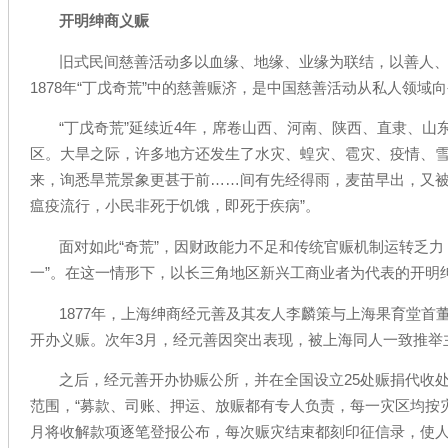
开明绅商义赈
旧式民间慈善活动多以血缘、地缘、业缘为联结，以善人、宗
1878年“丁戊奇荒”中的慈善赈济，是中国慈善活动从私人领域
“丁戊奇荒”延续近4年，席卷山西、河南、陕西、直隶、山
区。大旱之际，许多地方还发生了水灾、蝗灾、雹灾、疫情、雪
来，询悉旱荒景象更甚于前……间有先经得雨，麦苗早出，又被
瘟疫流行，小民非死于饥饿，即死于疾病”。
面对如此“奇荒”，因财政能力不足和传统官赈机制运转乏力
一”。在这一情形下，以长三角地区新兴工商业者为代表的开明
1877年，上海绅商经元善及其友人李麟策与上海果育堂首
开办义赈。次年3月，经元善因突出表现，被上海同人一致推举
之后，经元善开办协赈公所，并在全国设立25处赈捐代收
范围，“募款、司账、押运、放赈都有专人负责，每一灾区均按
月将收解款项逐笔登报公布，每次赈灾结束都刻印征信录，使人