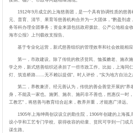
1912年9月成立的上海慈善团，是一个具有协调性质的慈
元、普育、清节、果育等慈善机构合并为一大团体，“酌盈剂虚
务等科办理全团事务；资金来源包括政府拨款、公产公地租金
海市公报》上刊载收支报告。
基于专业化运营，新式慈善组织的管理效率和社会效能相
第一，市政建设。除了传统的救济贫民、恤孤赡老、施衣
学之外，新式慈善组织还承担了一些市政工作。比如，上海同仁
灯、筑造桥路……无不赖以提倡”。时人评价，“实为地方自治之
第二，养教兼济。经元善认为，传统的善会善堂开展的“养
身，不能及一家也。施粥、施衣、施药非不善也，然惠仅一时，不
工教艺”，将慈善与教育结合起来，教养并重，才能惠广泽远。
1905年上海绅商创议设立的勤生院，1906年创建的上海孤
设小学和工艺专门学校。获得收容的幼童、贫民可学到一门或
谋生路。