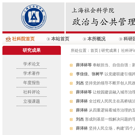
社科院首页
本站首页
本所概况
科研
研究成果
所处位置：
首页
研究成果
社科评
学术论文
薛泽林等
奉献担当、自信自强：
学术著作
李佳佳、张树平
以党建联建引领
年度报告
刘杰
坚持党的领导不断开创人民
社科评论
薛泽林等
让校园建设融入城市治
立项课题
薛泽林
全过程人民民主在高桥镇
薛泽林
从四重逻辑看城市治理的
刘杰
形成到基层一线解决问题的
薛泽林
坚持人民立场，构建“四个