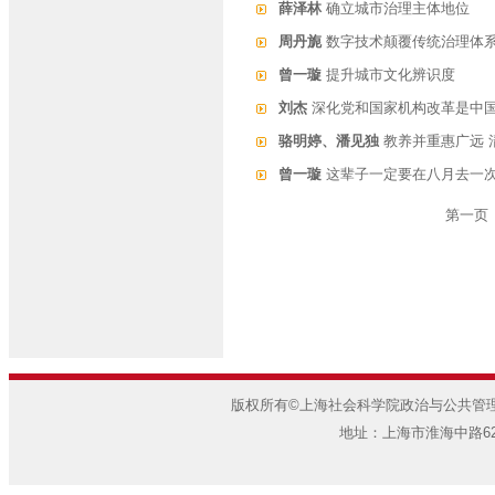
薛泽林
确立城市治理主体地位
周丹旎
数字技术颠覆传统治理体
曾一璇
提升城市文化辨识度
刘杰
深化党和国家机构改革是中
骆明婷、潘见独
教养并重惠广远 
曾一璇
这辈子一定要在八月去一
第一页
版权所有©上海社会科学院政治与公共管理研
地址：上海市淮海中路622弄7